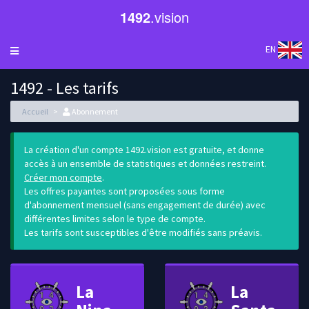
1492
.vision
EN
1492 - Les tarifs
Accueil
Abonnement
La création d'un compte 1492.vision est gratuite, et donne
accès à un ensemble de statistiques et données restreint.
Créer mon compte
.
Les offres payantes sont proposées sous forme
d'abonnement mensuel (sans engagement de durée) avec
différentes limites selon le type de compte.
Les tarifs sont susceptibles d'être modifiés sans préavis.
La
La