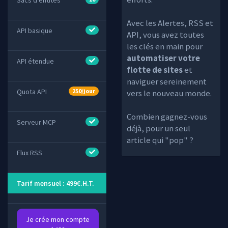
Sacs d'entités
Avec les Alertes, RSS et
API basique
API, vous avez toutes
les clés en main pour
automatiser votre
API étendue
flotte de sites
et
naviguer sereinement
Quota API
250/jour
vers le nouveau monde.
Combien gagnez-vous
Serveur MCP
déjà, pour un seul
article qui "pop" ?
Flux RSS
Tarif mensuel : 499€.H.T.
Je crée mon compte