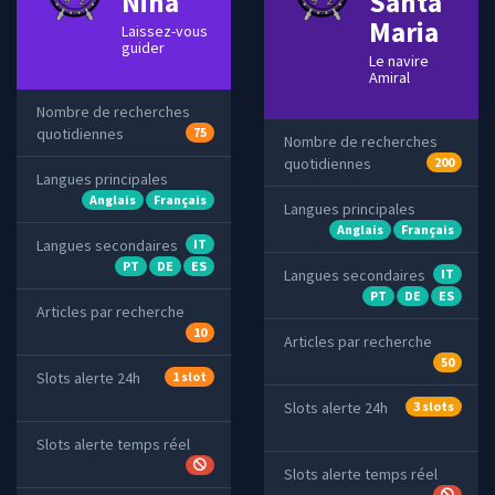
Nina
Santa
Maria
Laissez-vous
guider
Le navire
Amiral
Nombre de recherches
quotidiennes
75
Nombre de recherches
quotidiennes
200
Langues principales
Anglais
Français
Langues principales
Anglais
Français
Langues secondaires
IT
PT
DE
ES
Langues secondaires
IT
PT
DE
ES
Articles par recherche
10
Articles par recherche
50
Slots alerte 24h
1 slot
Slots alerte 24h
3 slots
Slots alerte temps réel
Slots alerte temps réel