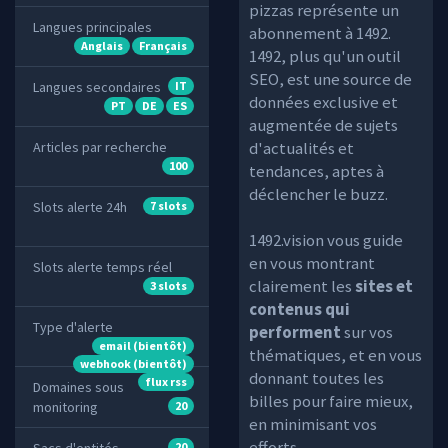
pizzas représente un
Langues principales
abonnement à 1492.
Anglais
Français
1492, plus qu'un outil
SEO, est une source de
Langues secondaires
IT
données exclusive et
PT
DE
ES
augmentée de sujets
d'actualités et
Articles par recherche
100
tendances, aptes à
déclencher le buzz.
Slots alerte 24h
7 slots
1492.vision vous guide
en vous montrant
Slots alerte temps réel
clairement les
sites et
3 slots
contenus qui
Type d'alerte
performent
sur vos
email (bientôt)
thématiques, et en vous
webhook (bientôt)
donnant toutes les
flux rss
Domaines sous
billes pour faire mieux,
monitoring
20
en minimisant vos
efforts.
20