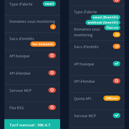
Type d'alerte
email
Type d'alerte
email (Bientôt)
Domaines sous monitoring
webhook (bientôt)
1
flux rss
Domaines sous
monitoring
10
Sacs d'entités
Sur demande
Sacs d'entités
10
API basique
API basique
API étendue
API étendue
Serveur MCP
Quota API
100/jour
Flux RSS
Serveur MCP
Tarif mensuel : 99€.H.T.